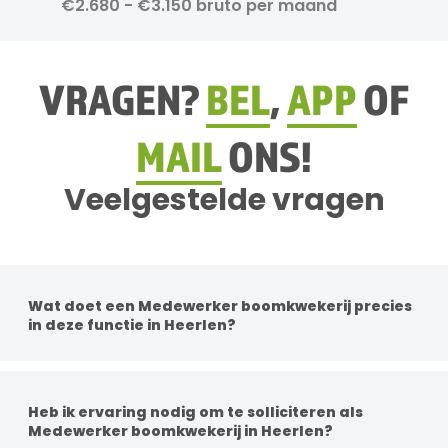
€2.680 - €3.150 bruto per maand
VRAGEN?
BEL
,
APP
OF
MAIL
ONS!
Veelgestelde vragen
Wat doet een Medewerker boomkwekerij precies
in deze functie in Heerlen?
Per functie zijn de werkzaamheden anders. Je
werkzaamheden kunnen bestaan uit groenonderhoud,
boomonderhoud, gras maaien met machines, aanleg van
Heb ik ervaring nodig om te solliciteren als
groenprojecten en het adviseren van klanten over
Medewerker boomkwekerij in Heerlen?
beplanting en verzorging.