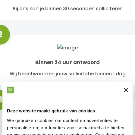
Bij ons kan je binnen 30 seconden solliciteren
2
Binnen 24 uur antwoord
Wij beantwoorden jouw sollicitatie binnen 1 dag
3
Deze website maakt gebruik van cookies
We gebruiken cookies om content en advertenties te
Kom op gesprek
personaliseren, om functies voor social media te bieden
en om ons websiteverkeer te analyseren. Ook delen we