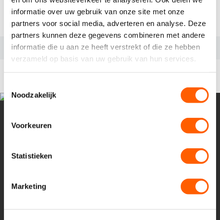
Wij nodigen je zo snel mogelijk uit voor een
informatie over uw gebruik van onze site met onze
gesprek
partners voor social media, adverteren en analyse. Deze
partners kunnen deze gegevens combineren met andere
informatie die u aan ze heeft verstrekt of die ze hebben
verzameld op basis van uw gebruik van hun services.
RELEVANTE VACATURES
T
Noodzakelijk
o
e
s
Voorkeuren
t
e
m
Statistieken
m
i
Marketing
n
g
s