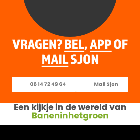
VRAGEN?
BEL
,
APP
OF
MAIL
SJON
06 14 72 49 64
Mail Sjon
Een kijkje in de wereld van
Baneninhetgroen