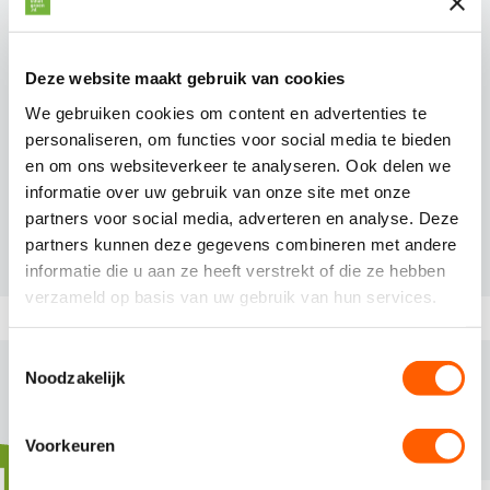
privacystatement
.
Ik ga akkoord dat mijn persoonsgegevens
worden verwerkt ten behoeve van mijn
Deze website maakt gebruik van cookies
sollicitatie.
We gebruiken cookies om content en advertenties te
personaliseren, om functies voor social media te bieden
Solliciteren
en om ons websiteverkeer te analyseren. Ook delen we
informatie over uw gebruik van onze site met onze
partners voor social media, adverteren en analyse. Deze
partners kunnen deze gegevens combineren met andere
informatie die u aan ze heeft verstrekt of die ze hebben
verzameld op basis van uw gebruik van hun services.
BINNEN 3 STAPPEN EEN
T
Noodzakelijk
o
NIEUWE BAAN!
e
s
Voorkeuren
t
1
e