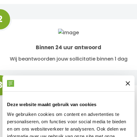
2
Binnen 24 uur antwoord
Wij beantwoorden jouw sollicitatie binnen 1 dag
3
Deze website maakt gebruik van cookies
Kom op gesprek
We gebruiken cookies om content en advertenties te
personaliseren, om functies voor social media te bieden
Wij nodigen je zo snel mogelijk uit voor een
en om ons websiteverkeer te analyseren. Ook delen we
gesprek
informatie over uw gebruik van onze site met onze