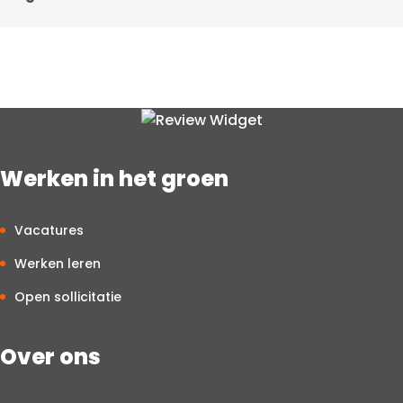
Binnen de groenbranche is er een voorkeur voor een fulltime
functie van 37–40 uur per week. De werkdagen zijn
doorgaans van maandag tot en met vrijdag, overdag. Je
start meestal om 7 uur en bent om 16.00 uur klaar. In
specifieke functies kan hier soms van afgeweken worden.
Werken in het groen
Vacatures
Werken leren
Open sollicitatie
Over ons