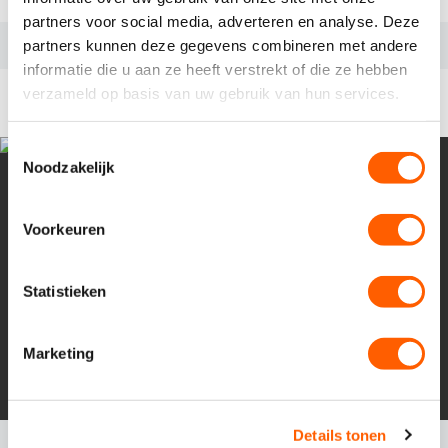
partners voor social media, adverteren en analyse. Deze
partners kunnen deze gegevens combineren met andere
informatie die u aan ze heeft verstrekt of die ze hebben
RELEVANTE VACATURES
verzameld op basis van uw gebruik van hun services.
T
Noodzakelijk
o
e
s
Voorkeuren
t
e
m
Statistieken
m
i
Marketing
n
g
s
Details tonen
s