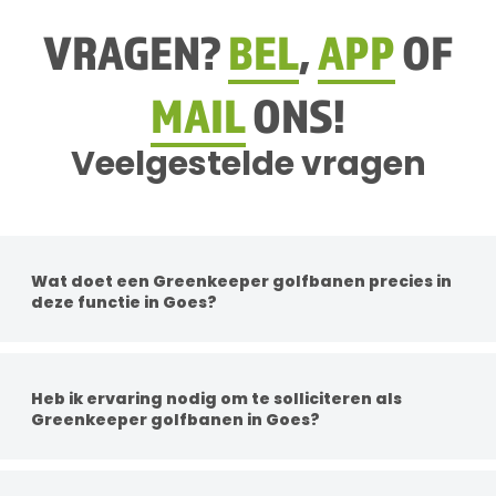
VRAGEN?
BEL
,
APP
OF
MAIL
ONS!
Veelgestelde vragen
Wat doet een Greenkeeper golfbanen precies in
deze functie in Goes?
Per functie zijn de werkzaamheden anders. Je
werkzaamheden kunnen bestaan uit groenonderhoud,
boomonderhoud, gras maaien met machines, aanleg van
Heb ik ervaring nodig om te solliciteren als
groenprojecten en het adviseren van klanten over
Greenkeeper golfbanen in Goes?
beplanting en verzorging.
Een diploma is geen vereiste, maar ervaring in het groen is
wel handig. Dit kan professioneel zijn of hobbymatig. Kennis