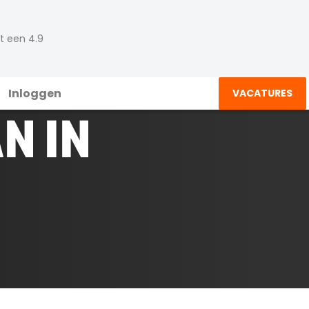
t een 4.9
Inloggen
VACATURES
N IN