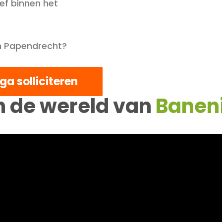
ef binnen het
in Papendrecht?
 ga solliciteren
in de wereld van
Banen