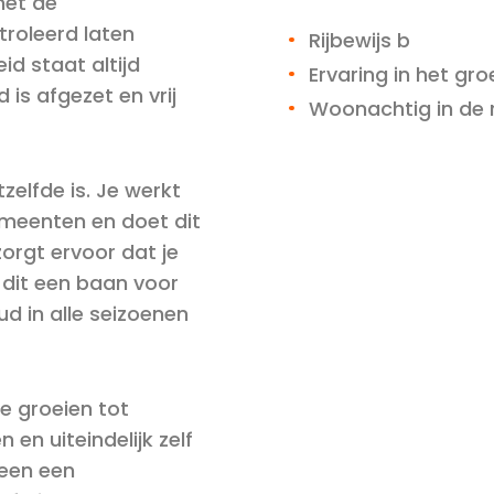
met de
troleerd laten
Rijbewijs b
id staat altijd
Ervaring in het gr
 is afgezet en vrij
Woonachtig in de 
elfde is. Je werkt
emeenten en doet dit
zorgt ervoor dat je
s dit een baan voor
d in alle seizoenen
te groeien tot
en uiteindelijk zelf
leen een