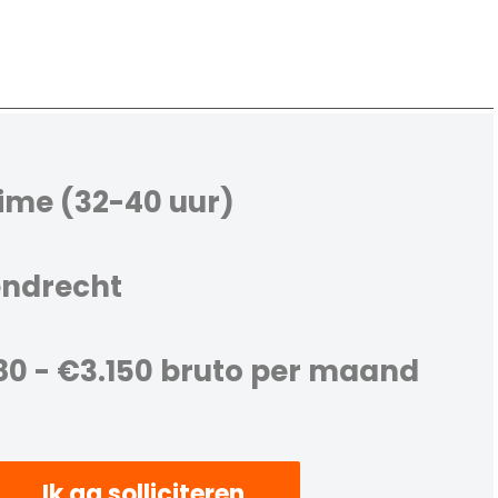
time (32-40 uur)
ndrecht
80 - €3.150 bruto per maand
Ik ga solliciteren