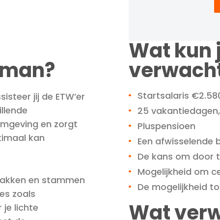
Wat kun 
dman?
verwach
Startsalaris €2.58
steer jij de ETW’er
illende
25 vakantiedagen,
omgeving en zorgt
Pluspensioen
timaal kan
Een afwisselende 
De kans om door te 
Mogelijkheid om ce
 takken en stammen
De mogelijkheid to
es zoals
Wat verw
je lichte