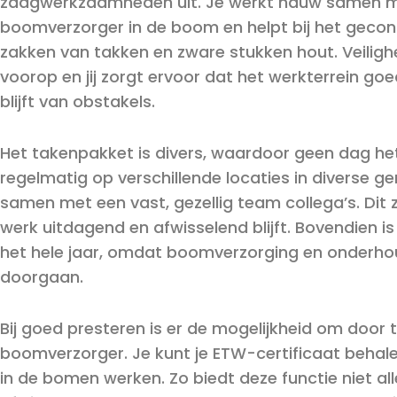
zaagwerkzaamheden uit. Je werkt nauw samen 
boomverzorger in de boom en helpt bij het gecon
zakken van takken en zware stukken hout. Veilighe
voorop en jij zorgt ervoor dat het werkterrein goed
blijft van obstakels.
Het takenpakket is divers, waardoor geen dag hetz
regelmatig op verschillende locaties in diverse g
samen met een vast, gezellig team collega’s. Dit 
werk uitdagend en afwisselend blijft. Bovendien i
het hele jaar, omdat boomverzorging en onderhou
doorgaan.
Bij goed presteren is er de mogelijkheid om door 
boomverzorger. Je kunt je ETW-certificaat behalen 
in de bomen werken. Zo biedt deze functie niet al