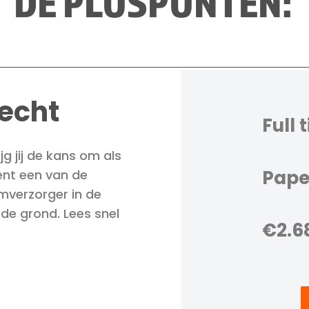
DE PLUSPUNTEN:
echt
Full 
 jij de kans om als
Pape
ent een van de
omverzorger in de
de grond. Lees snel
€2.6