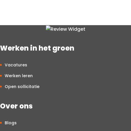
functie van 37–40 uur per week. De werkdagen zijn
doorgaans van maandag tot en met vrijdag, overdag. Je
start meestal om 7 uur en bent om 16.00 uur klaar. In
specifieke functies kan hier soms van afgeweken worden.
Werken in het groen
Vacatures
Werken leren
Open sollicitatie
Over ons
Blogs