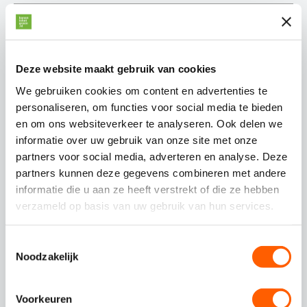
Mobiel nummer
Deze website maakt gebruik van cookies
We gebruiken cookies om content en advertenties te
E-mailadres
personaliseren, om functies voor social media te bieden
en om ons websiteverkeer te analyseren. Ook delen we
informatie over uw gebruik van onze site met onze
Curriculum vitae
partners voor social media, adverteren en analyse. Deze
partners kunnen deze gegevens combineren met andere
Geen bestand geselecteerd
informatie die u aan ze heeft verstrekt of die ze hebben
Selecteer een bestand
verzameld op basis van uw gebruik van hun services.
Motivatie
T
Noodzakelijk
o
e
s
Voorkeuren