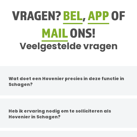
VRAGEN?
BEL
,
APP
OF
MAIL
ONS!
Veelgestelde vragen
Wat doet een Hovenier precies in deze functie in
Schagen?
Per functie zijn de werkzaamheden anders. Je
werkzaamheden kunnen bestaan uit groenonderhoud,
boomonderhoud, gras maaien met machines, aanleg van
Heb ik ervaring nodig om te solliciteren als
groenprojecten en het adviseren van klanten over
Hovenier in Schagen?
beplanting en verzorging.
Een diploma is geen vereiste, maar ervaring in het groen is
wel handig. Dit kan professioneel zijn of hobbymatig. Kennis