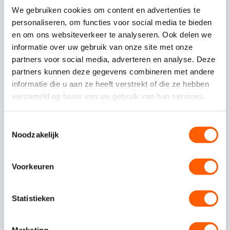
Selecteer een bestand
We gebruiken cookies om content en advertenties te
personaliseren, om functies voor social media te bieden
Motivatie
en om ons websiteverkeer te analyseren. Ook delen we
informatie over uw gebruik van onze site met onze
partners voor social media, adverteren en analyse. Deze
partners kunnen deze gegevens combineren met andere
informatie die u aan ze heeft verstrekt of die ze hebben
verzameld op basis van uw gebruik van hun services.
Controleren en versturen
Wij gaan zorgvuldig om met je
T
Noodzakelijk
persoonsgegevens. Bij het aanmaken van een
o
account ga je akkoord met onze
e
s
privacystatement
.
Voorkeuren
t
Ik ga akkoord dat mijn persoonsgegevens
e
worden verwerkt ten behoeve van mijn
m
Statistieken
sollicitatie.
m
i
Marketing