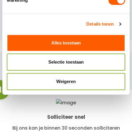
Solliciteren
n
g
s
Details tonen
s
e
l
Alles toestaan
e
c
BINNEN 3 STAPPEN EEN
t
Selectie toestaan
i
NIEUWE BAAN!
e
Weigeren
1
Solliciteer snel
Bij ons kan je binnen 30 seconden solliciteren