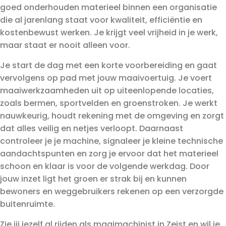
goed onderhouden materieel binnen een organisatie
die al jarenlang staat voor kwaliteit, efficiëntie en
kostenbewust werken. Je krijgt veel vrijheid in je werk,
maar staat er nooit alleen voor.
Je start de dag met een korte voorbereiding en gaat
vervolgens op pad met jouw maaivoertuig. Je voert
maaiwerkzaamheden uit op uiteenlopende locaties,
zoals bermen, sportvelden en groenstroken. Je werkt
nauwkeurig, houdt rekening met de omgeving en zorgt
dat alles veilig en netjes verloopt. Daarnaast
controleer je je machine, signaleer je kleine technische
aandachtspunten en zorg je ervoor dat het materieel
schoon en klaar is voor de volgende werkdag. Door
jouw inzet ligt het groen er strak bij en kunnen
bewoners en weggebruikers rekenen op een verzorgde
buitenruimte.
Zie jij jezelf al rijden als maaimachinist in Zeist en wil je