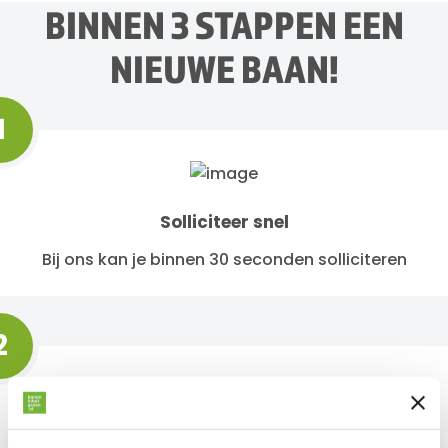
BINNEN 3 STAPPEN EEN
NIEUWE BAAN!
1
Solliciteer snel
Bij ons kan je binnen 30 seconden solliciteren
2
Binnen 24 uur antwoord