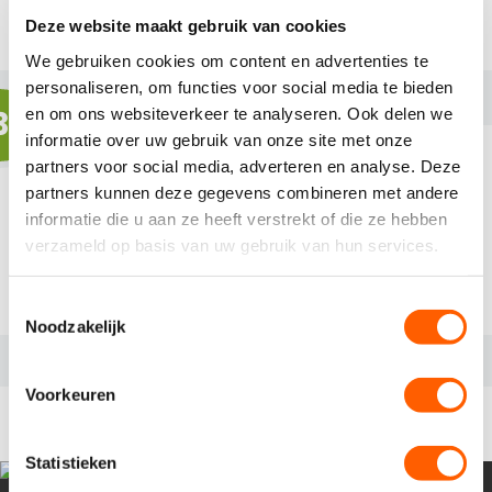
Deze website maakt gebruik van cookies
Wij beantwoorden jouw sollicitatie binnen 1 dag
We gebruiken cookies om content en advertenties te
personaliseren, om functies voor social media te bieden
3
en om ons websiteverkeer te analyseren. Ook delen we
informatie over uw gebruik van onze site met onze
partners voor social media, adverteren en analyse. Deze
partners kunnen deze gegevens combineren met andere
informatie die u aan ze heeft verstrekt of die ze hebben
Kom op gesprek
verzameld op basis van uw gebruik van hun services.
Wij nodigen je zo snel mogelijk uit voor een
gesprek
T
Noodzakelijk
o
e
s
Voorkeuren
RELEVANTE VACATURES
t
e
m
Statistieken
m