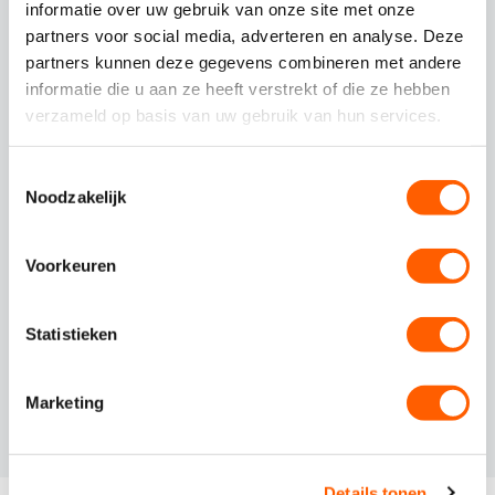
informatie over uw gebruik van onze site met onze
partners voor social media, adverteren en analyse. Deze
partners kunnen deze gegevens combineren met andere
Controleren en versturen
informatie die u aan ze heeft verstrekt of die ze hebben
Wij gaan zorgvuldig om met je
verzameld op basis van uw gebruik van hun services.
persoonsgegevens. Bij het aanmaken van een
account ga je akkoord met onze
T
privacystatement
.
Noodzakelijk
o
Ik ga akkoord dat mijn persoonsgegevens
e
worden verwerkt ten behoeve van mijn
s
sollicitatie.
Voorkeuren
t
e
m
Statistieken
Solliciteren
m
i
Marketing
n
g
s
Details tonen
s