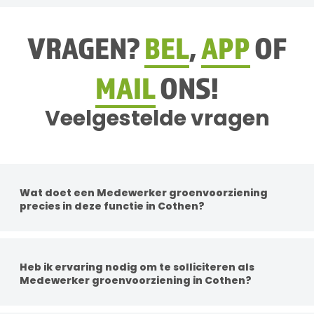
VRAGEN?
BEL
,
APP
OF
MAIL
ONS!
Veelgestelde vragen
Wat doet een Medewerker groenvoorziening
precies in deze functie in Cothen?
Per functie zijn de werkzaamheden anders. Je
werkzaamheden kunnen bestaan uit groenonderhoud,
boomonderhoud, gras maaien met machines, aanleg van
Heb ik ervaring nodig om te solliciteren als
groenprojecten en het adviseren van klanten over
Medewerker groenvoorziening in Cothen?
beplanting en verzorging.
Een diploma is geen vereiste, maar ervaring in het groen is