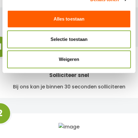
e
BINNEN 3 STAPPEN EEN
l
Alles toestaan
e
NIEUWE BAAN!
c
t
Selectie toestaan
1
i
e
Weigeren
Solliciteer snel
Bij ons kan je binnen 30 seconden solliciteren
2