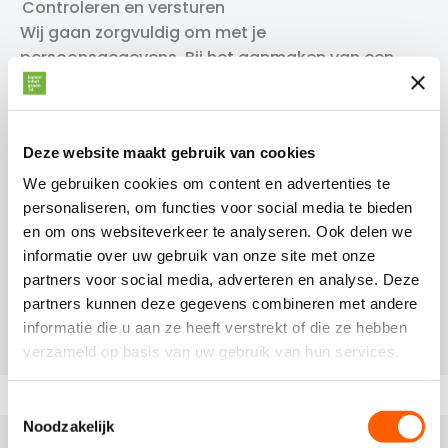
Controleren en versturen
Wij gaan zorgvuldig om met je
persoonsgegevens. Bij het aanmaken van een
account ga je akkoord met onze
privacystatement
.
Ik ga akkoord dat mijn persoonsgegevens
Deze website maakt gebruik van cookies
worden verwerkt ten behoeve van mijn
sollicitatie.
We gebruiken cookies om content en advertenties te
personaliseren, om functies voor social media te bieden
en om ons websiteverkeer te analyseren. Ook delen we
Solliciteren
informatie over uw gebruik van onze site met onze
partners voor social media, adverteren en analyse. Deze
partners kunnen deze gegevens combineren met andere
informatie die u aan ze heeft verstrekt of die ze hebben
verzameld op basis van uw gebruik van hun services.
T
BINNEN 3 STAPPEN EEN
Noodzakelijk
o