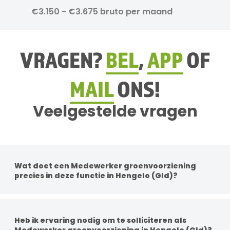
€3.150 - €3.675 bruto per maand
VRAGEN?
BEL
,
APP
OF
MAIL
ONS!
Veelgestelde vragen
Wat doet een Medewerker groenvoorziening
precies in deze functie in Hengelo (Gld)?
Per functie zijn de werkzaamheden anders. Je
werkzaamheden kunnen bestaan uit groenonderhoud,
boomonderhoud, gras maaien met machines, aanleg van
Heb ik ervaring nodig om te solliciteren als
groenprojecten en het adviseren van klanten over
Medewerker groenvoorziening in Hengelo (Gld)?