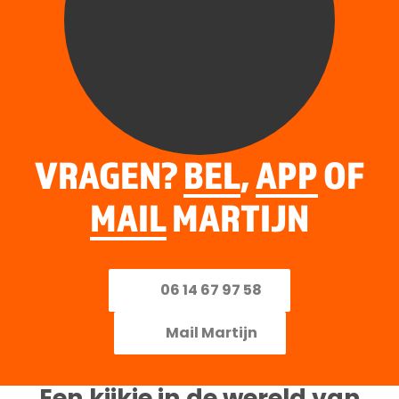
VRAGEN?
BEL
,
APP
OF
MAIL
MARTIJN
06 14 67 97 58
Mail Martijn
Een kijkje in de wereld van