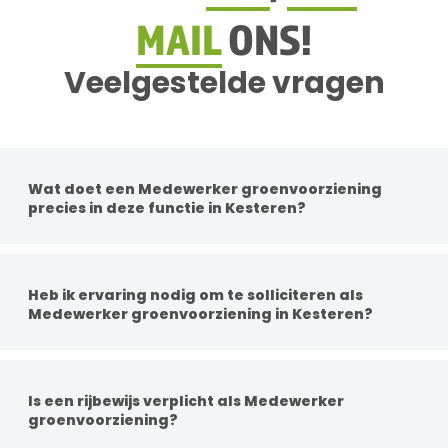
MAIL
ONS!
Veelgestelde vragen
Wat doet een Medewerker groenvoorziening
precies in deze functie in Kesteren?
Per functie zijn de werkzaamheden anders. Je
werkzaamheden kunnen bestaan uit groenonderhoud,
boomonderhoud, gras maaien met machines, aanleg van
Heb ik ervaring nodig om te solliciteren als
groenprojecten en het adviseren van klanten over
Medewerker groenvoorziening in Kesteren?
beplanting en verzorging.
Een diploma is geen vereiste, maar ervaring in het groen is
wel handig. Dit kan professioneel zijn of hobbymatig. Kennis
van planten, onderhoudswerkzaamheden of relevant
Is een rijbewijs verplicht als Medewerker
gereedschap geven je een streepje voor.
groenvoorziening?