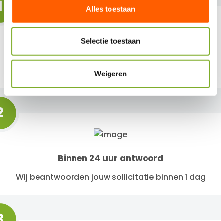
1
l
Alles toestaan
e
c
t
Selectie toestaan
i
Solliciteer snel
e
Bij ons kan je binnen 30 seconden solliciteren
Weigeren
2
Binnen 24 uur antwoord
Wij beantwoorden jouw sollicitatie binnen 1 dag
3