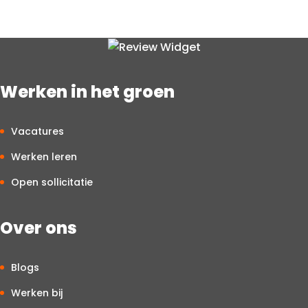
doorgaans van maandag tot en met vrijdag, overdag. Je
start meestal om 7 uur en bent om 16.00 uur klaar. In
specifieke functies kan hier soms van afgeweken worden.
Werken in het groen
Vacatures
Werken leren
Open sollicitatie
Over ons
Blogs
Werken bij