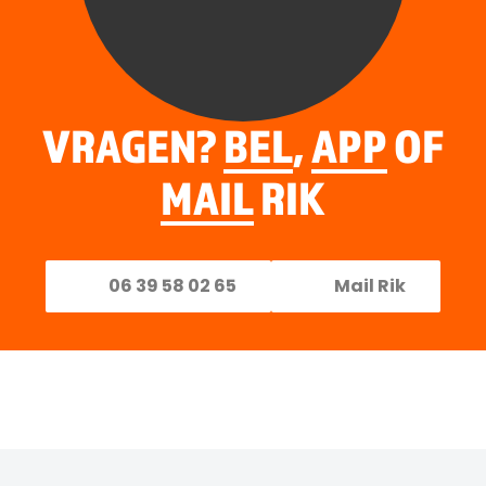
VRAGEN?
BEL
,
APP
OF
MAIL
RIK
06 39 58 02 65
Mail Rik