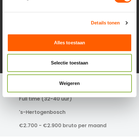
n
g
s
Details tonen
s
e
l
Alles toestaan
e
c
t
Selectie toestaan
i
e
Medewerker Groenvoorziening in ‘s-
Weigeren
Hertogenbosch
Full time (32-40 uur)
's-Hertogenbosch
€2.700 - €2.900 bruto per maand