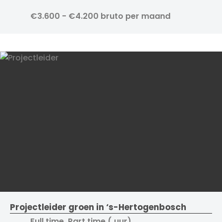
€3.600 - €4.200 bruto per maand
Projectleider groen in ‘s-Hertogenbosch
Full time, Part time ( uur)