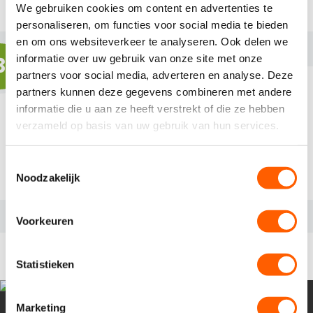
Wij beantwoorden jouw sollicitatie binnen 1 dag
We gebruiken cookies om content en advertenties te
personaliseren, om functies voor social media te bieden
en om ons websiteverkeer te analyseren. Ook delen we
informatie over uw gebruik van onze site met onze
3
partners voor social media, adverteren en analyse. Deze
partners kunnen deze gegevens combineren met andere
informatie die u aan ze heeft verstrekt of die ze hebben
verzameld op basis van uw gebruik van hun services.
Kom op gesprek
Wij nodigen je zo snel mogelijk uit voor een
T
gesprek
Noodzakelijk
o
e
s
Voorkeuren
t
RELEVANTE VACATURES
e
m
Statistieken
m
i
Marketing