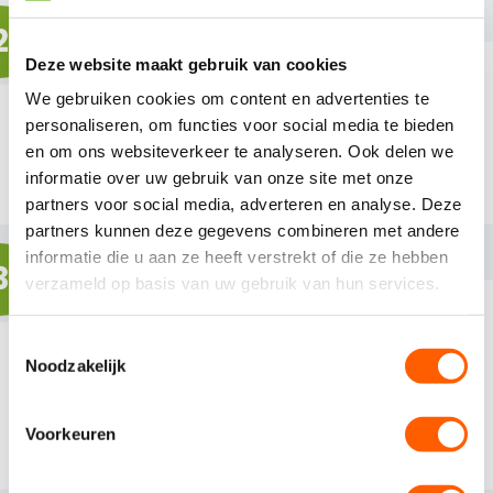
2
Deze website maakt gebruik van cookies
We gebruiken cookies om content en advertenties te
personaliseren, om functies voor social media te bieden
Binnen 24 uur antwoord
en om ons websiteverkeer te analyseren. Ook delen we
informatie over uw gebruik van onze site met onze
Wij beantwoorden jouw sollicitatie binnen 1 dag
partners voor social media, adverteren en analyse. Deze
partners kunnen deze gegevens combineren met andere
informatie die u aan ze heeft verstrekt of die ze hebben
3
verzameld op basis van uw gebruik van hun services.
T
Noodzakelijk
o
Kom op gesprek
e
Wij nodigen je zo snel mogelijk uit voor een
s
Voorkeuren
gesprek
t
e