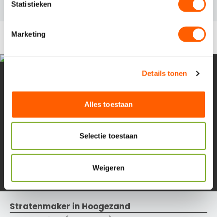
m
Statistieken
m
RELEVANTE VACATURES
i
Marketing
n
g
s
Details tonen
s
e
l
Alles toestaan
e
c
t
Selectie toestaan
i
e
Weigeren
Stratenmaker in Hoogezand