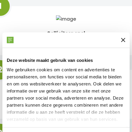
1
Solliciteer snel
Bij ons kan je binnen 30 seconden solliciteren
Deze website maakt gebruik van cookies
2
We gebruiken cookies om content en advertenties te
personaliseren, om functies voor social media te bieden
en om ons websiteverkeer te analyseren. Ook delen we
informatie over uw gebruik van onze site met onze
Binnen 24 uur antwoord
partners voor social media, adverteren en analyse. Deze
partners kunnen deze gegevens combineren met andere
Wij beantwoorden jouw sollicitatie binnen 1 dag
informatie die u aan ze heeft verstrekt of die ze hebben
verzameld op basis van uw gebruik van hun services.