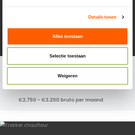
g
s
Details tonen
s
e
l
Alles toestaan
e
c
t
Selectie toestaan
i
Medewerker Interieurbeplanting in Woerden
e
Full time, Part time (24-40 uur)
Weigeren
Woerden
€2.750 - €3.200 bruto per maand