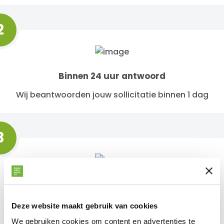
2
Binnen 24 uur antwoord
Wij beantwoorden jouw sollicitatie binnen 1 dag
3
Kom op gesprek
Wij nodigen je zo snel mogelijk uit voor een
Deze website maakt gebruik van cookies
gesprek
We gebruiken cookies om content en advertenties te