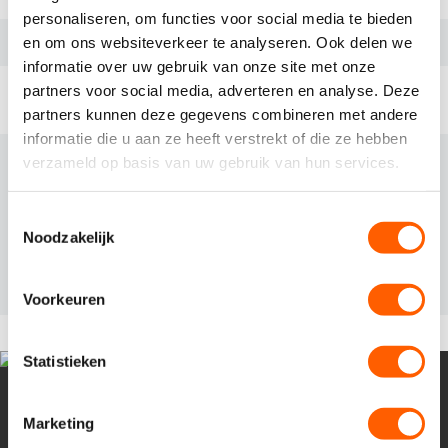
personaliseren, om functies voor social media te bieden
en om ons websiteverkeer te analyseren. Ook delen we
informatie over uw gebruik van onze site met onze
RELEVANTE VACATURES
partners voor social media, adverteren en analyse. Deze
partners kunnen deze gegevens combineren met andere
informatie die u aan ze heeft verstrekt of die ze hebben
Ecoloog in Woerden
verzameld op basis van uw gebruik van hun services.
Full time, Part time (32-40 uur)
T
Woerden
Noodzakelijk
o
e
€3.900 - €5.000 bruto per maand
s
Voorkeuren
t
e
m
Statistieken
m
i
Marketing
n