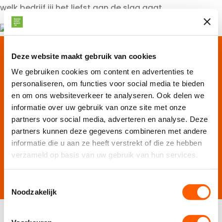
welk bedrijf jij het liefst aan de slag gaat.
WAT VINDEN ANDEREN
Deze website maakt gebruik van cookies
We gebruiken cookies om content en advertenties te
VAN ONS? CHECK
personaliseren, om functies voor social media te bieden
ONZE REVIEWS
!
en om ons websiteverkeer te analyseren. Ook delen we
informatie over uw gebruik van onze site met onze
partners voor social media, adverteren en analyse. Deze
partners kunnen deze gegevens combineren met andere
informatie die u aan ze heeft verstrekt of die ze hebben
verzameld op basis van uw gebruik van hun services.
T
Noodzakelijk
o
VRAGEN?
BEL
,
APP
OF
e
s